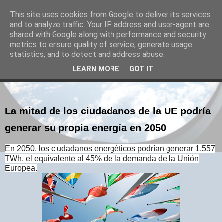
This site uses cookies from Google to deliver its services
and to analyze traffic. Your IP address and user-agent are
Economizaenergía
shared with Google along with performance and security
metrics to ensure quality of service, generate usage
Conocimiento sobre eficiencia energética en residencial
statistics, and to detect and address abuse.
LEARN MORE
GOT IT
▼
La mitad de los ciudadanos de la UE podría
generar su propia energía en 2050
En 2050, los ciudadanos energéticos podrían generar 1.557
TWh, el equivalente al 45% de la demanda de la Unión
Europea.