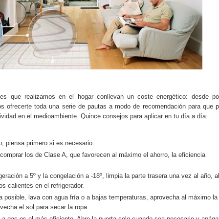
es que realizamos en el hogar conllevan un coste energético: desde po
emos ofrecerte toda una serie de pautas a modo de recomendación para que 
ctividad en el medioambiente. Quince consejos para aplicar en tu día a día:
o, piensa primero si es necesario.
comprar los de Clase A, que favorecen al máximo el ahorro, la eficiencia
igeración a 5º y la congelación a -18º, limpia la parte trasera una vez al año, a
 calientes en el refrigerador.
a posible, lava con agua fría o a bajas temperaturas, aprovecha al máximo la
echa el sol para secar la ropa.
o a gas es el más eficiente. Abre la puerta solo cuando sea necesario y apága