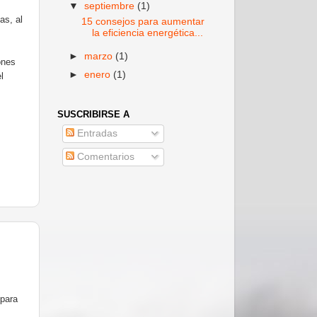
▼
septiembre
(1)
as, al
15 consejos para aumentar
la eficiencia energética...
►
marzo
(1)
ones
►
enero
(1)
l
SUSCRIBIRSE A
Entradas
Comentarios
 para