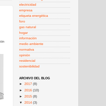
electricidad
empresa
etiqueta energética
foro
gas natural
hogar
información
tión
medio ambiente
normativa
opinión
residencial
sostenibilidad
ARCHIVO DEL BLOG
►
2017
(8)
►
2016
(10)
►
2015
(8)
▼
2014
(3)