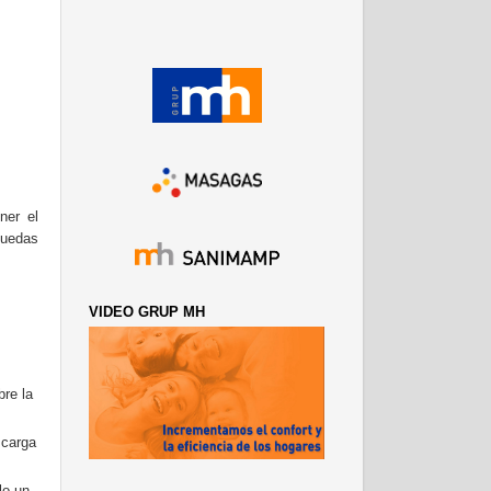
ner el
puedas
VIDEO GRUP MH
bre la
 carga
lo un