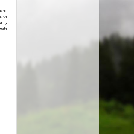
na
en
ha de
as y
este