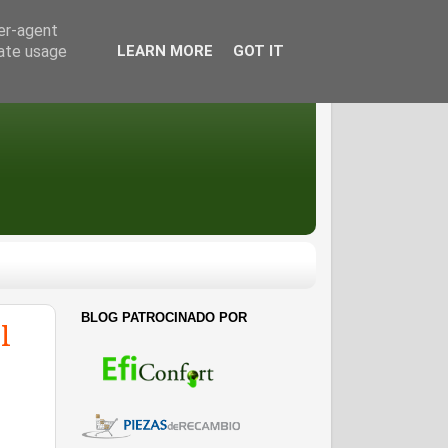
ser-agent
rate usage
LEARN MORE
GOT IT
BLOG PATROCINADO POR
l