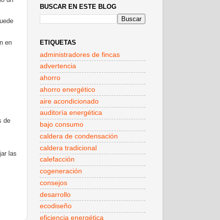
BUSCAR EN ESTE BLOG
puede
ETIQUETAS
an en
administradores de fincas
advertencia
ahorro
ahorro energético
aire acondicionado
auditoría energética
s de
bajo consumo
caldera de condensación
caldera tradicional
ar las
calefacción
cogeneración
consejos
desarrollo
ecodiseño
eficiencia energética